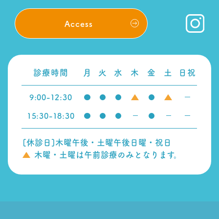
Access
診療時間
月
火
水
木
金
土
日祝
9:00
-
12:30
15:30
-
18:30
[休診日]木曜午後・土曜午後日曜・祝日
木曜・土曜は午前診療のみとなります。