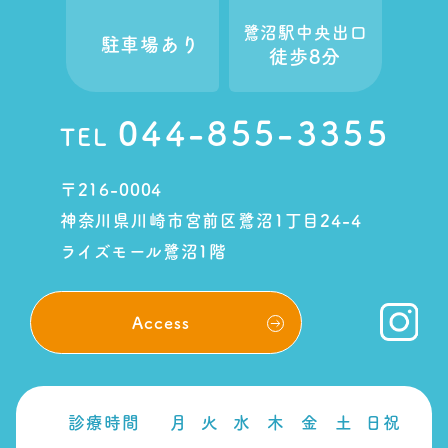
鷺沼駅中央出口
駐車場あり
徒歩8分
044-855-3355
TEL
〒216-0004
神奈川県川崎市宮前区鷺沼1丁目24-4
ライズモール鷺沼1階
Access
診療時間
月
火
水
木
金
土
日祝